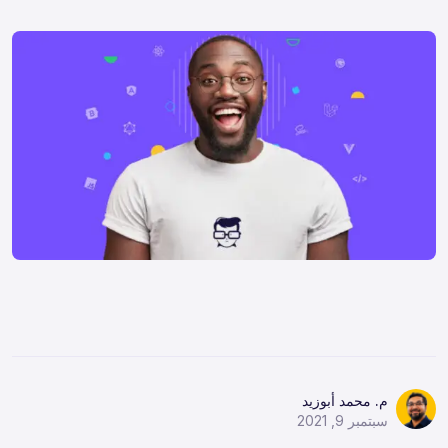
h
h
h
a
a
a
r
r
r
e
e
e
:
:
:
م. محمد أبوزيد
سبتمبر 9, 2021