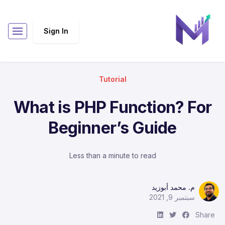
Sign In
Tutorial
What is PHP Function? For
Beginner’s Guide
Less than a minute to read
م. محمد أبوزيد
سبتمبر 9, 2021
S
S
S
Share